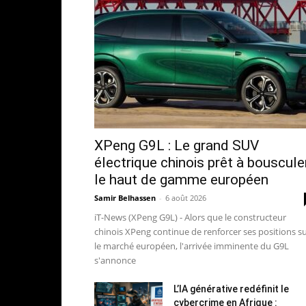
XPeng G9L : Le grand SUV
électrique chinois prêt à bouscule
le haut de gamme européen
Samir Belhassen
-
6 août 2026
iT-News (XPeng G9L) - Alors que le constructeur
chinois XPeng continue de renforcer ses positions s
le marché européen, l'arrivée imminente du G9L
s'annonce
L’IA générative redéfinit le
cybercrime en Afrique :