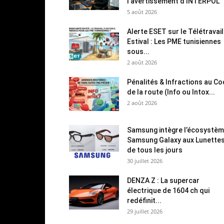
l’avertissement d’INTERPOL
5 août 2026
Alerte ESET sur le Télétravail
Estival : Les PME tunisiennes
sous...
2 août 2026
Pénalités & Infractions au C
de la route (Info ou Intox...
2 août 2026
Samsung intègre l’écosystè
Samsung Galaxy aux Lunette
de tous les jours
30 juillet 2026
DENZA Z : La supercar
électrique de 1604 ch qui
redéfinit...
29 juillet 2026