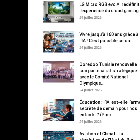
LG Micro RGB evo AI redéfinit
l’expérience du cloud gaming
29 juillet 2026
Vivre jusqu’à 160 ans grâce à
l’IA ! C’est possible selon...
24 juillet 2026
Ooredoo Tunisie renouvelle
son partenariat stratégique
avec le Comité National
Olympique...
24 juillet 2026
Éducation : l’iA, est-elle l’arm
secrète de demain pour nos
enfants ? (Pour...
24 juillet 2026
Aviation et Climat : La
révolution de l’IA et du Big...