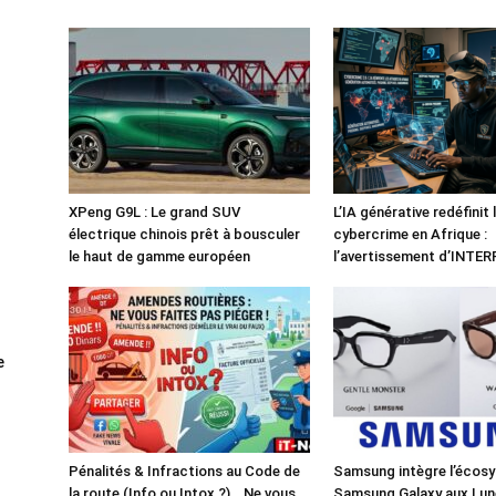
XPeng G9L : Le grand SUV
L’IA générative redéfinit 
électrique chinois prêt à bousculer
cybercrime en Afrique :
le haut de gamme européen
l’avertissement d’INTE
e
Pénalités & Infractions au Code de
Samsung intègre l’écos
la route (Info ou Intox ?)… Ne vous
Samsung Galaxy aux Lun