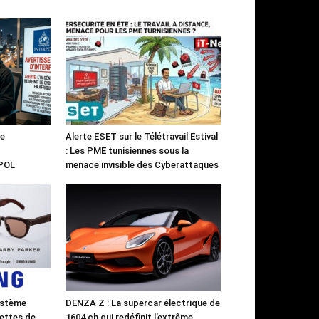
le
Alerte ESET sur le Télétravail Estival
: Les PME tunisiennes sous la
RPOL
menace invisible des Cyberattaques
ystème
DENZA Z : La supercar électrique de
ettes de
1604 ch qui redéfinit l’extrême