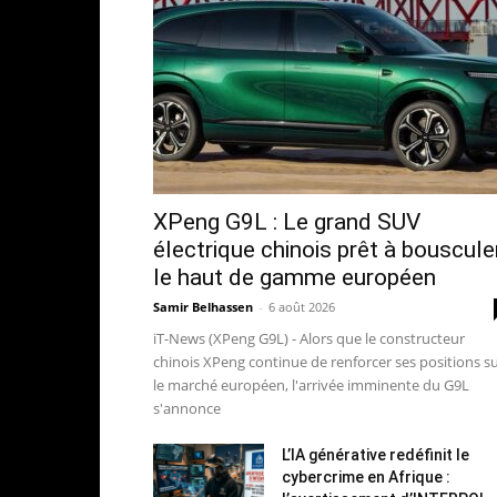
XPeng G9L : Le grand SUV
électrique chinois prêt à bouscule
le haut de gamme européen
Samir Belhassen
-
6 août 2026
iT-News (XPeng G9L) - Alors que le constructeur
chinois XPeng continue de renforcer ses positions s
le marché européen, l'arrivée imminente du G9L
s'annonce
L’IA générative redéfinit le
cybercrime en Afrique :