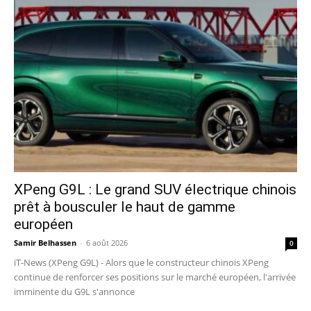
XPeng G9L : Le grand SUV électrique chinois
prêt à bousculer le haut de gamme
européen
Samir Belhassen
-
6 août 2026
0
iT-News (XPeng G9L) - Alors que le constructeur chinois XPeng
continue de renforcer ses positions sur le marché européen, l'arrivée
imminente du G9L s'annonce