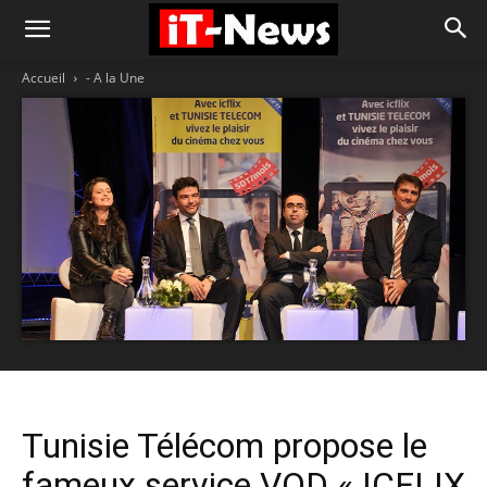
Accueil
- A la Une
Tunisie Télécom propose le
fameux service VOD « ICFLIX