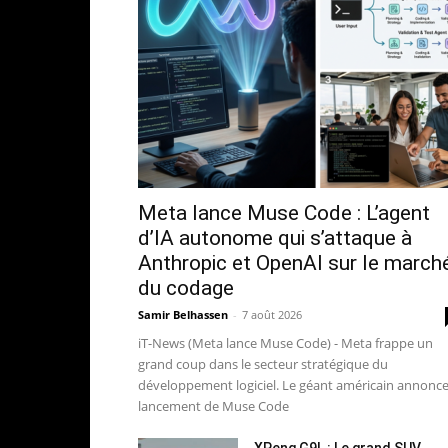
Meta lance Muse Code : L’agent
d’IA autonome qui s’attaque à
Anthropic et OpenAI sur le march
du codage
Samir Belhassen
-
7 août 2026
iT-News (Meta lance Muse Code) - Meta frappe un
grand coup dans le secteur stratégique du
développement logiciel. Le géant américain annonce
lancement de Muse Code
XPeng G9L : Le grand SUV