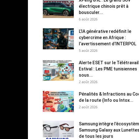
électrique chinois prêt à
bousculer...
6 août 2026
L’IA générative redéfinit le
cybercrime en Afrique :
l’avertissement d’INTERPOL
5 août 2026
Alerte ESET sur le Télétravail
Estival : Les PME tunisiennes
sous...
2 août 2026
Pénalités & Infractions au C
de la route (Info ou Intox...
2 août 2026
Samsung intègre l’écosystè
Samsung Galaxy aux Lunette
de tous les jours