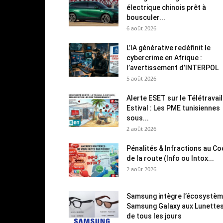
électrique chinois prêt à
bousculer...
6 août 2026
L’IA générative redéfinit le
cybercrime en Afrique :
l’avertissement d’INTERPOL
5 août 2026
Alerte ESET sur le Télétravail
Estival : Les PME tunisiennes
sous...
2 août 2026
Pénalités & Infractions au C
de la route (Info ou Intox...
2 août 2026
Samsung intègre l’écosystè
Samsung Galaxy aux Lunette
de tous les jours