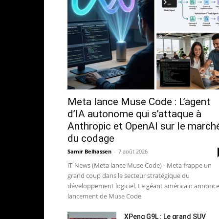
Meta lance Muse Code : L’agent
d’IA autonome qui s’attaque à
Anthropic et OpenAI sur le march
du codage
Samir Belhassen
-
7 août 2026
iT-News (Meta lance Muse Code) - Meta frappe un
grand coup dans le secteur stratégique du
développement logiciel. Le géant américain annonce
lancement de Muse Code
XPeng G9L : Le grand SUV