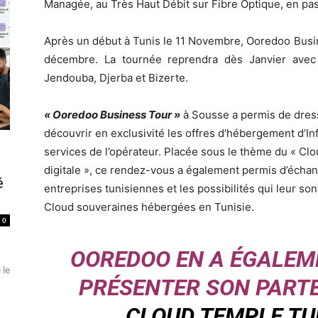
Managée, au Très Haut Débit sur Fibre Optique, en pass
Après un début à Tunis le 11 Novembre, Ooredoo Busin
décembre. La tournée reprendra dès Janvier avec l
Jendouba, Djerba et Bizerte.
« Ooredoo Business Tour »
à Sousse a permis de dresse
découvrir en exclusivité les offres d’hébergement d’Inf
services de l’opérateur. Placée sous le thème du « C
digitale », ce rendez-vous a également permis d’échang
é
entreprises tunisiennes et les possibilités qui leur son
Cloud souveraines hébergées en Tunisie.
0
OOREDOO EN A ÉGALEM
 le
PRÉSENTER SON PARTE
CLOUD TEMPLE TUN