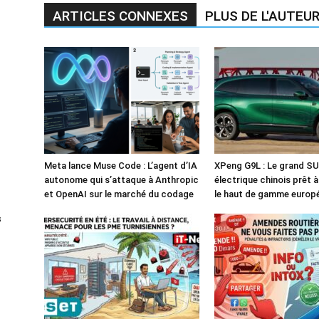
ARTICLES CONNEXES
PLUS DE L'AUTEU
Meta lance Muse Code : L’agent d’IA
XPeng G9L : Le grand S
autonome qui s’attaque à Anthropic
électrique chinois prêt 
et OpenAI sur le marché du codage
le haut de gamme europ
s