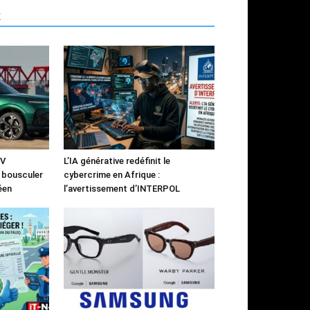
R
UV
L’IA générative redéfinit le
à bousculer
cybercrime en Afrique :
éen
l’avertissement d’INTERPOL