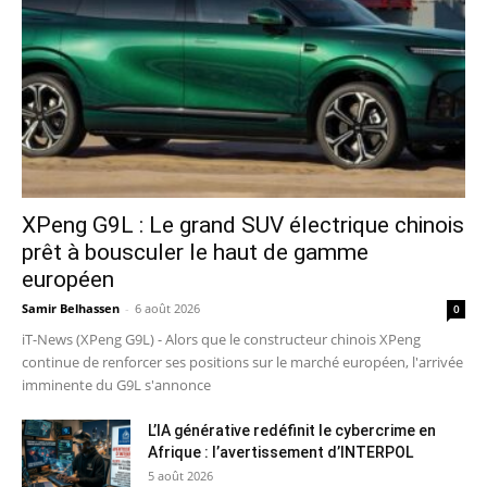
XPeng G9L : Le grand SUV électrique chinois
prêt à bousculer le haut de gamme
européen
Samir Belhassen
-
6 août 2026
0
iT-News (XPeng G9L) - Alors que le constructeur chinois XPeng
continue de renforcer ses positions sur le marché européen, l'arrivée
imminente du G9L s'annonce
L’IA générative redéfinit le cybercrime en
Afrique : l’avertissement d’INTERPOL
5 août 2026