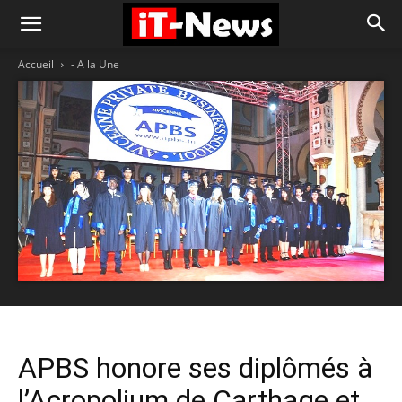
Accueil
- A la Une
APBS honore ses diplômés à
l’Acropolium de Carthage et