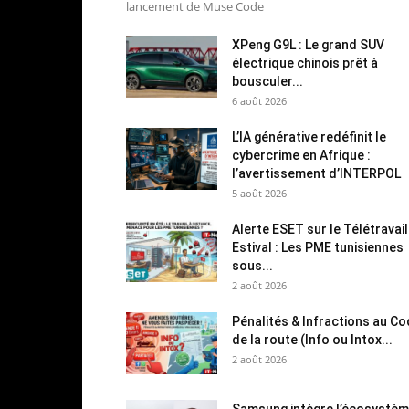
lancement de Muse Code
XPeng G9L : Le grand SUV
électrique chinois prêt à
bousculer...
6 août 2026
L’IA générative redéfinit le
cybercrime en Afrique :
l’avertissement d’INTERPOL
5 août 2026
Alerte ESET sur le Télétravail
Estival : Les PME tunisiennes
sous...
2 août 2026
Pénalités & Infractions au C
de la route (Info ou Intox...
2 août 2026
Samsung intègre l’écosystè