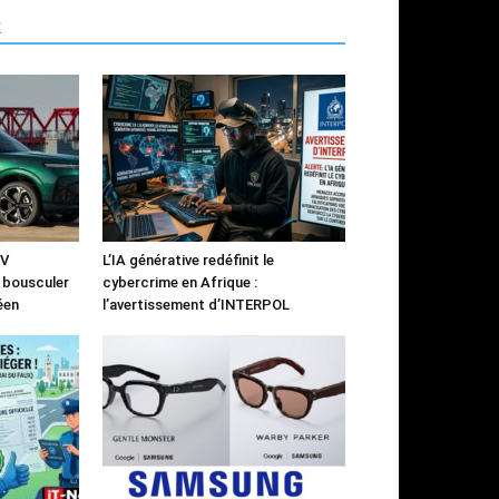
R
UV
L’IA générative redéfinit le
à bousculer
cybercrime en Afrique :
éen
l’avertissement d’INTERPOL