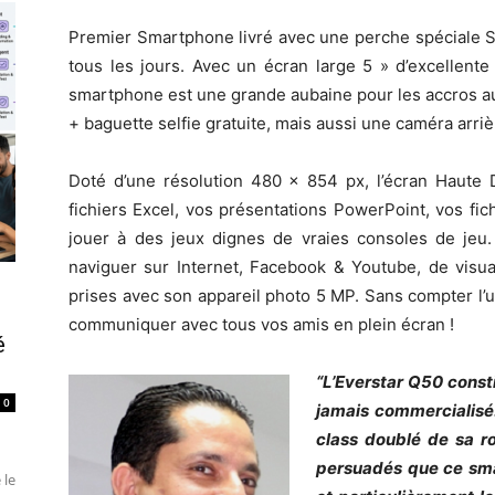
Premier Smartphone livré avec une perche spéciale Sel
tous les jours. Avec un écran large 5 » d’excellent
smartphone est une grande aubaine pour les accros au
+ baguette selfie gratuite, mais aussi une caméra arri
Doté d’une résolution 480 x 854 px, l’écran Haute D
fichiers Excel, vos présentations PowerPoint, vos fi
jouer à des jeux dignes de vraies consoles de jeu
naviguer sur Internet, Facebook & Youtube, de visua
prises avec son appareil photo 5 MP. Sans compter l’u
communiquer avec tous vos amis en plein écran !
é
“L’Everstar Q50 const
0
jamais commercialisé.
class doublé de sa r
persuadés que ce sm
 le