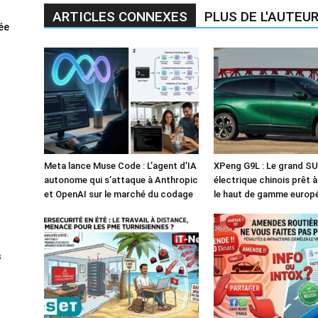
ARTICLES CONNEXES
PLUS DE L'AUTEU
rée
Meta lance Muse Code : L’agent d’IA
XPeng G9L : Le grand S
autonome qui s’attaque à Anthropic
électrique chinois prêt 
et OpenAI sur le marché du codage
le haut de gamme europ
s