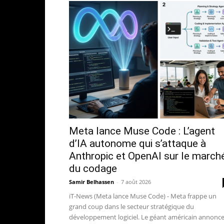
Meta lance Muse Code : L’agent
d’IA autonome qui s’attaque à
Anthropic et OpenAI sur le march
du codage
Samir Belhassen
-
7 août 2026
iT-News (Meta lance Muse Code) - Meta frappe un
grand coup dans le secteur stratégique du
développement logiciel. Le géant américain annonce