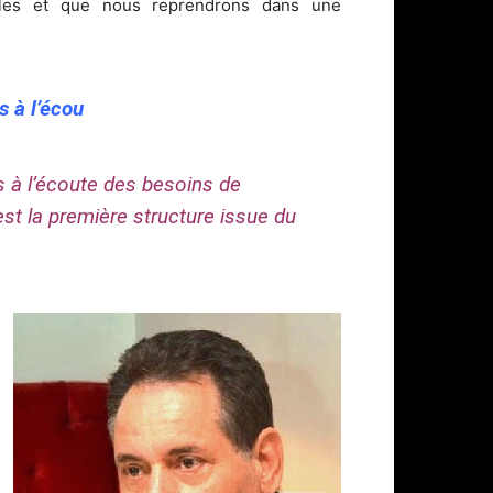
icles et que nous reprendrons dans une
 à l’écou
 à l’écoute des besoins de
t la première structure issue du