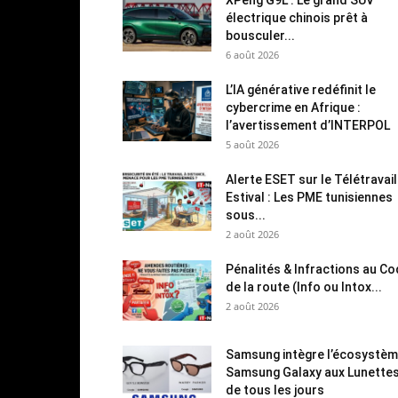
électrique chinois prêt à
bousculer...
6 août 2026
L’IA générative redéfinit le
cybercrime en Afrique :
l’avertissement d’INTERPOL
5 août 2026
Alerte ESET sur le Télétravail
Estival : Les PME tunisiennes
sous...
2 août 2026
Pénalités & Infractions au C
de la route (Info ou Intox...
2 août 2026
Samsung intègre l’écosystè
Samsung Galaxy aux Lunette
de tous les jours