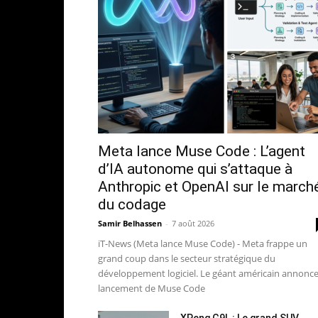
Meta lance Muse Code : L’agent
d’IA autonome qui s’attaque à
Anthropic et OpenAI sur le march
du codage
Samir Belhassen
-
7 août 2026
iT-News (Meta lance Muse Code) - Meta frappe un
grand coup dans le secteur stratégique du
développement logiciel. Le géant américain annonce
lancement de Muse Code
XPeng G9L : Le grand SUV