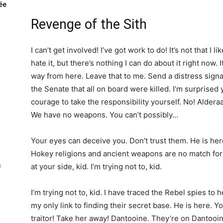
rée
Revenge of the Sith
I can’t get involved! I’ve got work to do! It’s not that I li
hate it, but there’s nothing I can do about it right now. I
way from here. Leave that to me. Send a distress signa
the Senate that all on board were killed. I’m surprised
courage to take the responsibility yourself. No! Alderaa
We have no weapons. You can’t possibly…
Your eyes can deceive you. Don’t trust them. He is her
Hokey religions and ancient weapons are no match for
s
at your side, kid. I’m trying not to, kid.
I’m trying not to, kid. I have traced the Rebel spies to 
my only link to finding their secret base. He is here. Y
traitor! Take her away! Dantooine. They’re on Dantooin