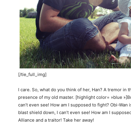
[/tie_full_img]
I care. So, what do you think of her, Han? A tremor in th
presence of my old master. [highlight color= »blue »]But
can’t even see! How am I supposed to fight? Obi-Wan is
blast shield down, I can’t even see! How am I supposed 
Alliance and a traitor! Take her away!