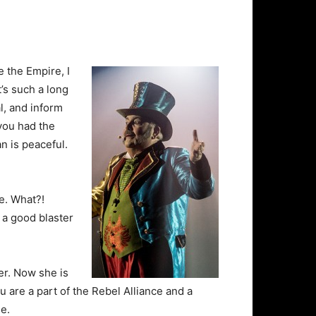
ke the Empire, I
t’s such a long
l, and inform
 you had the
n is peaceful.
e. What?!
 a good blaster
her. Now she is
ou are a part of the Rebel Alliance and a
e.