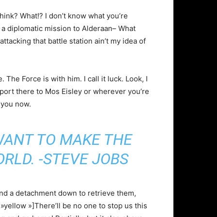
u think? What!? I don’t know what you’re
n a diplomatic mission to Alderaan– What
attacking that battle station ain’t my idea of
The Force is with him. I call it luck. Look, I
sport there to Mos Eisley or wherever you’re
e you now.
WANT TO MAKE THE
ORLD. -STEVE JOBS
nd a detachment down to retrieve them,
»yellow »]There’ll be no one to stop us this