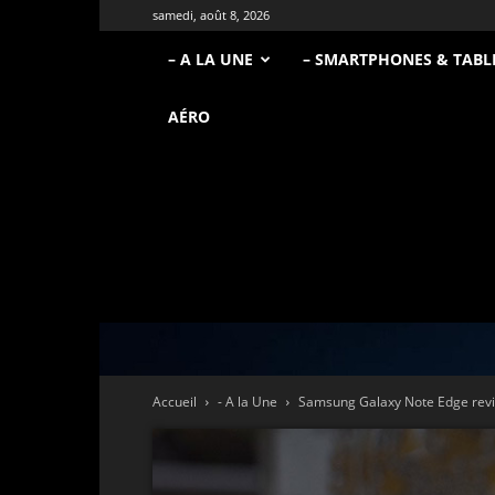
samedi, août 8, 2026
– A LA UNE
– SMARTPHONES & TABL
AÉRO
Accueil
- A la Une
Samsung Galaxy Note Edge rev