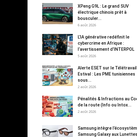
XPeng G9L : Le grand SUV
électrique chinois prêt à
bousculer...
6 août 2026
L’IA générative redéfinit le
cybercrime en Afrique :
l’avertissement d’INTERPOL
5 août 2026
Alerte ESET sur le Télétravail
Estival : Les PME tunisiennes
sous...
2 août 2026
Pénalités & Infractions au C
de la route (Info ou Intox...
2 août 2026
Samsung intègre l’écosystè
Samsung Galaxy aux Lunette