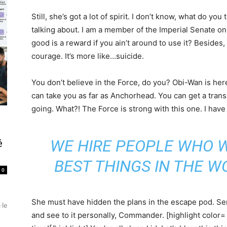
Still, she’s got a lot of spirit. I don’t know, what do yo
talking about. I am a member of the Imperial Senate o
good is a reward if you ain’t around to use it? Besides, 
courage. It’s more like…suicide.
You don’t believe in the Force, do you? Obi-Wan is here. 
can take you as far as Anchorhead. You can get a tran
going. What?! The Force is strong with this one. I hav
WE HIRE PEOPLE WHO 
é
BEST THINGS IN THE W
0
She must have hidden the plans in the escape pod. Se
 le
and see to it personally, Commander. [highlight color= 