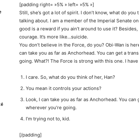
[padding right= »5% » left= »5% »]
e
Still, she’s got a lot of spirit. I don’t know, what do yo
talking about. I am a member of the Imperial Senate o
good is a reward if you ain’t around to use it? Besides, 
courage. It’s more like…suicide.
You don’t believe in the Force, do you? Obi-Wan is here. 
can take you as far as Anchorhead. You can get a tran
going. What?! The Force is strong with this one. I hav
I care. So, what do you think of her, Han?
You mean it controls your actions?
Look, I can take you as far as Anchorhead. You can g
té
wherever you’re going.
I’m trying not to, kid.
[/padding]