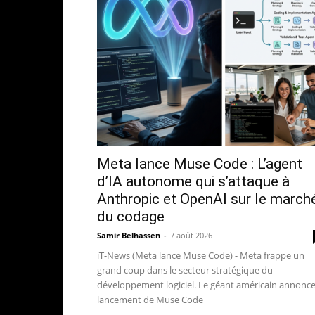
Meta lance Muse Code : L’agent
d’IA autonome qui s’attaque à
Anthropic et OpenAI sur le march
du codage
Samir Belhassen
-
7 août 2026
iT-News (Meta lance Muse Code) - Meta frappe un
grand coup dans le secteur stratégique du
développement logiciel. Le géant américain annonce
lancement de Muse Code