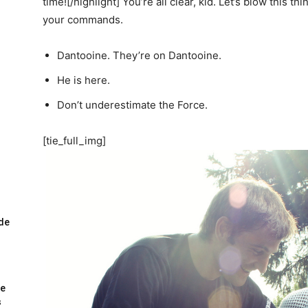
time![/highlight] You’re all clear, kid. Let’s blow this t
your commands.
Dantooine. They’re on Dantooine.
He is here.
Don’t underestimate the Force.
[tie_full_img]
ode
me
s